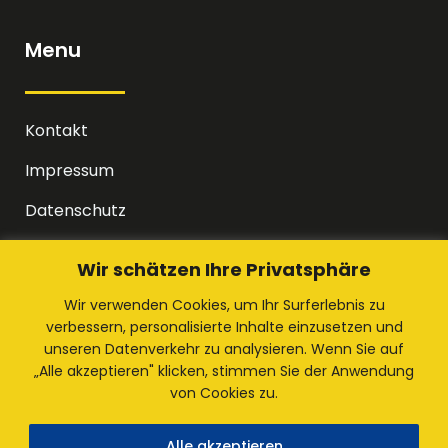
Menu
Kontakt
Impressum
Datenschutz
Wir schätzen Ihre Privatsphäre
Wir sind sozial
Wir verwenden Cookies, um Ihr Surferlebnis zu
verbessern, personalisierte Inhalte einzusetzen und
unseren Datenverkehr zu analysieren. Wenn Sie auf
„Alle akzeptieren" klicken, stimmen Sie der Anwendung
Instagram
von Cookies zu.
Facebook
Alle akzeptieren